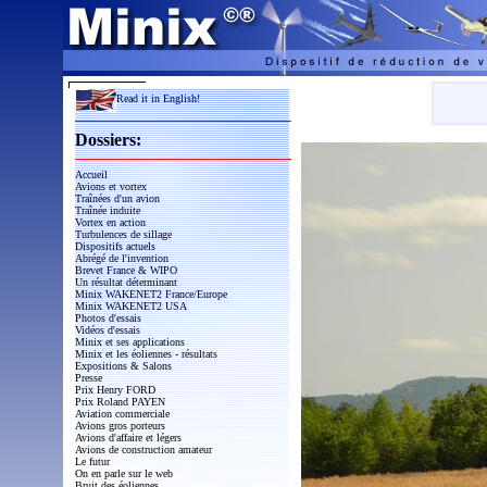
Read it in English!
Dossiers:
Accueil
Avions et vortex
Traînées d'un avion
Traînée induite
Vortex en action
Turbulences de sillage
Dispositifs actuels
Abrégé de l'invention
Brevet France & WIPO
Un résultat déterminant
Minix WAKENET2 France/Europe
Minix WAKENET2 USA
Photos d'essais
Vidéos d'essais
Minix et ses applications
Minix et les éoliennes - résultats
Expositions & Salons
Presse
Prix Henry FORD
Prix Roland PAYEN
Aviation commerciale
Avions gros porteurs
Avions d'affaire et légers
Avions de construction amateur
Le futur
On en parle sur le web
Bruit des éoliennes