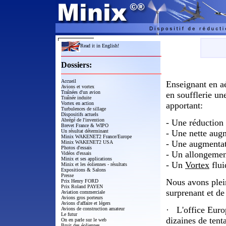
Read it in English!
Dossiers:
Accueil
Enseignant en a
Avions et vortex
Traînées d'un avion
en soufflerie un
Traînée induite
Vortex en action
apportant:
Turbulences de sillage
Dispositifs actuels
Abrégé de l'invention
- Une réduction 
Brevet France & WIPO
Un résultat déterminant
- Une nette aug
Minix WAKENET2 France/Europe
- Une augmentat
Minix WAKENET2 USA
Photos d'essais
- Un allongement
Vidéos d'essais
Minix et ses applications
- Un
Vortex
flui
Minix et les éoliennes - résultats
Expositions & Salons
Presse
Nous avons plei
Prix Henry FORD
Prix Roland PAYEN
surprenant et de
Aviation commerciale
Avions gros porteurs
Avions d'affaire et légers
·
L'office Europ
Avions de construction amateur
Le futur
dizaines de tent
On en parle sur le web
Bruit des éoliennes