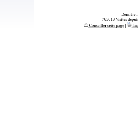
Dernière 
765013 Visites depuis 
Conseiller cette page
|
Imp