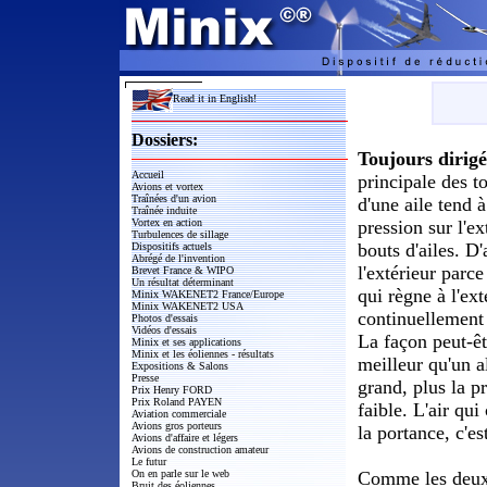
Read it in English!
Dossiers:
Toujours dirigé
Accueil
principale des to
Avions et vortex
Traînées d'un avion
d'une aile tend à
Traînée induite
Vortex en action
pression sur l'ex
Turbulences de sillage
bouts d'ailes. D'
Dispositifs actuels
Abrégé de l'invention
l'extérieur parce
Brevet France & WIPO
Un résultat déterminant
qui règne à l'ext
Minix WAKENET2 France/Europe
Minix WAKENET2 USA
continuellement à
Photos d'essais
Vidéos d'essais
La façon peut-êt
Minix et ses applications
Minix et les éoliennes - résultats
meilleur qu'un a
Expositions & Salons
Presse
grand, plus la pr
Prix Henry FORD
Prix Roland PAYEN
faible. L'air qui
Aviation commerciale
Avions gros porteurs
la portance, c'e
Avions d'affaire et légers
Avions de construction amateur
Le futur
On en parle sur le web
Comme les deux é
Bruit des éoliennes