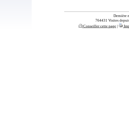
Dernière 
764431 Visites depuis 
Conseiller cette page
|
Imp