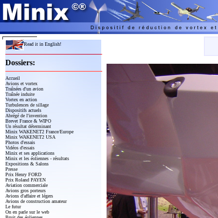
Read it in English!
Dossiers:
Accueil
Avions et vortex
Traînées d'un avion
Traînée induite
Vortex en action
Turbulences de sillage
Dispositifs actuels
Abrégé de l'invention
Brevet France & WIPO
Un résultat déterminant
Minix WAKENET2 France/Europe
Minix WAKENET2 USA
Photos d'essais
Vidéos d'essais
Minix et ses applications
Minix et les éoliennes - résultats
Expositions & Salons
Presse
Prix Henry FORD
Prix Roland PAYEN
Aviation commerciale
Avions gros porteurs
Avions d'affaire et légers
Avions de construction amateur
Le futur
On en parle sur le web
Bruit des éoliennes