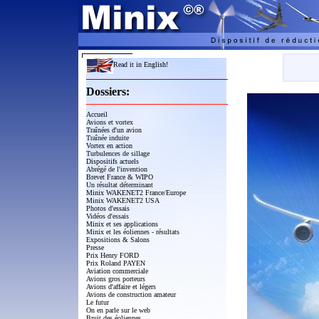
Read it in English!
Dossiers:
Accueil
Avions et vortex
Traînées d'un avion
Traînée induite
Vortex en action
Turbulences de sillage
Dispositifs actuels
Abrégé de l'invention
Brevet France & WIPO
Un résultat déterminant
Minix WAKENET2 France/Europe
Minix WAKENET2 USA
Photos d'essais
Vidéos d'essais
Minix et ses applications
Minix et les éoliennes - résultats
Expositions & Salons
Presse
Prix Henry FORD
Prix Roland PAYEN
Aviation commerciale
Avions gros porteurs
Avions d'affaire et légers
Avions de construction amateur
Le futur
On en parle sur le web
Bruit des éoliennes