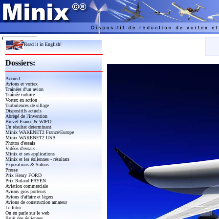
Read it in English!
Dossiers:
Accueil
Avions et vortex
Traînées d'un avion
Traînée induite
Vortex en action
Turbulences de sillage
Dispositifs actuels
Abrégé de l'invention
Brevet France & WIPO
Un résultat déterminant
Minix WAKENET2 France/Europe
Minix WAKENET2 USA
Photos d'essais
Vidéos d'essais
Minix et ses applications
Minix et les éoliennes - résultats
Expositions & Salons
Presse
Prix Henry FORD
Prix Roland PAYEN
Aviation commerciale
Avions gros porteurs
Avions d'affaire et légers
Avions de construction amateur
Le futur
On en parle sur le web
Bruit des éoliennes